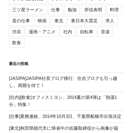
三ツ星ラーメン
仕事
勉強
所信表明
料理
昔の仕事
映画
東北
東日本大震災
求人
渋谷
漫画・アニメ
社内
自転車
音楽
飲食
最近の投稿
[JASIPA]JASIPA社長ブログ移行、住吉ブログも引っ越
し。再開を待て！
[社内][飲食]オフィスミヨシ、2014夏の第4弾は「熱湯1
分」特集！
[仕事]業務連絡、2014年10月3日、千葉県船橋市出張決定
[東北]秋田県能代市に帰省中の佐藤取締役から画像が届