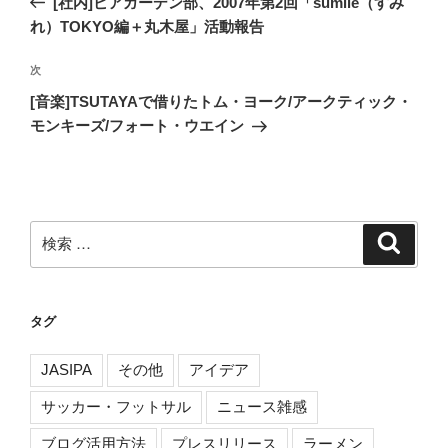
[社内]ビアガーデン部、2007年第2回「sumile（すみ
ナ
の
れ）TOKYO編＋丸木屋」活動報告
ビ
投
稿
ゲ
次
次
の
ー
[音楽]TSUTAYAで借りたトム・ヨーク/アークティック・
投
モンキーズ/フォート・ウエイン
シ
稿
ョ
ン
検
検
索
索:
タグ
JASIPA
その他
アイデア
サッカー・フットサル
ニュース雑感
ブログ活用方法
プレスリリース
ラーメン