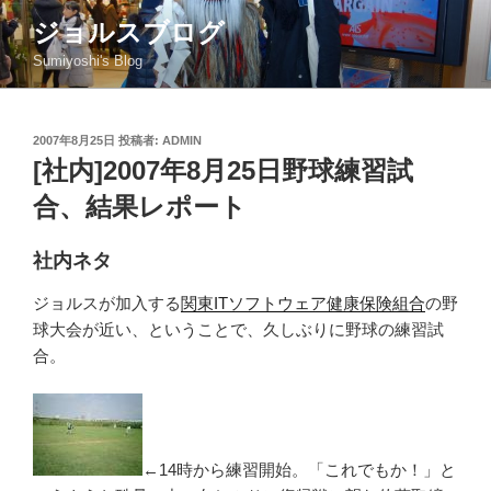
コ
ジョルスブログ
ン
Sumiyoshi's Blog
テ
ン
ツ
投
2007年8月25日
投稿者:
ADMIN
へ
稿
[社内]2007年8月25日野球練習試
ス
日:
キ
合、結果レポート
ッ
プ
社内ネタ
ジョルスが加入する
関東ITソフトウェア健康保険組合
の野
球大会が近い、ということで、久しぶりに野球の練習試
合。
←14時から練習開始。「これでもか！」と