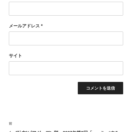
メールアドレス
*
サイト
投
過
前
稿
去