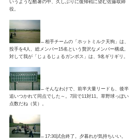
いうような酷暑の中、久しぶりに復帰戦に望む佐藤取締
役。
←相手チームの「ホットミルク天狗」は、
投手を4人、総メンバー15名という贅沢なメンバー構成。
対して我が「じょるじょるガンボス」は、9名ギリギリ。
←そんなわけで、前半大量リードも、後半
追いつかれて同点でした～。7回で11対11。草野球っぽい
点数だね（笑）。
←17:30試合終了。夕暮れが気持ちいい。