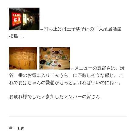
←打ち上げは王子駅そばの「大衆居酒屋
松島」。
←メニューの豊富さは、渋
谷一番のお気に入り「みうら」に匹敵しそうな感じ。こ
れでおばちゃんの愛想がもっとよければいいのにね～。
お疲れ様でした＞参加したメンバーの皆さん
タ
社内
グ