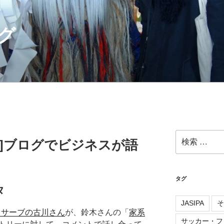
グ
検
イデア]ブログでビジネスが語
索:
タグ
タ
JASIPA
そ
ロサーブの古川さん
が、鈴木さんの「
家系
サッカー・フ