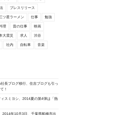
法
プレスリリース
三ツ星ラーメン
仕事
勉強
料理
昔の仕事
映画
本大震災
求人
渋谷
社内
自転車
音楽
ASIPA社長ブログ移行、住吉ブログも引っ
待て！
オフィスミヨシ、2014夏の第4弾は「熱
、2014年10月3日、千葉県船橋市出