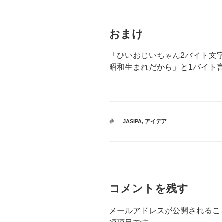
おまけ
「ひいおじいちゃん2バイト文
昭和生まれだから」と1バイト
タ
JASIPA
,
アイデア
グ
コメントを残す
メールアドレスが公開されるこ