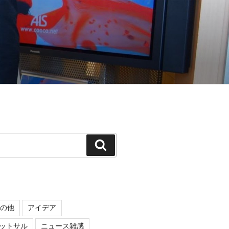
検
索
の他
アイデア
ットサル
ニュース雑感