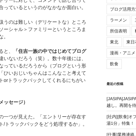
トリーに対して、コメントで話し合って
合っているというのがなかなか面白い。
ブログ活用方
ラーメン
扱うのは難しい（デリケートな）ところ
ソーシャル＞ファミリーというところま
所信表明
な。
東北
東日
ると、
「住吉一族の中ではじめてブログ
漫画・アニメ
違いないだろう（笑）。数十年後には、
飲食
なっているだろうから（ブログという形
「ひいおじいちゃんはこんなこと考えて
トorトラックバックしてくれるにちがい
最近の投稿
[JASIPA]J
メッセージ）
越し。再開を
の一つが見えた。「エントリーが存在す
[社内][飲食]
湯1分」特集！
ト/トラックバックをどう処理するか」。
[仕事]業務連絡