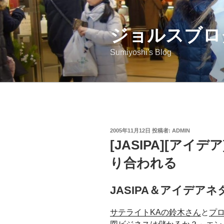
コ
ン
ジョルスブロ
テ
ン
Sumiyoshi's Blog
ツ
へ
ス
キ
ッ
プ
投
2005年11月12日
投稿者:
ADMIN
稿
[JASIPA][ア
日:
り合われる
JASIPA＆アイデアネ
サテライトKAの鈴木さん
と
プ