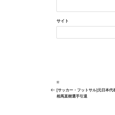
サイト
投
前
過
稿
去
[サッカー・フットサル]元日本代
の
相馬直樹選手引退
ナ
投
ビ
稿