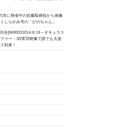
能代市に帰省中の佐藤取締役から画像
ートしらかみ号の「ひのちゃん」
渋谷]WIRED2014.8.19～オキュラス
ファー：3D実写映像で誰でも大波
ンス到来！