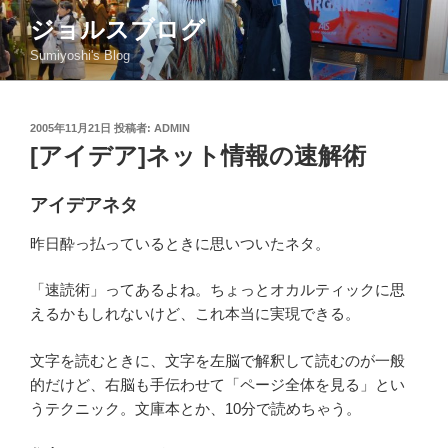
コ
ジョルスブログ
ン
Sumiyoshi's Blog
テ
ン
ツ
投
2005年11月21日
投稿者:
ADMIN
へ
稿
[アイデア]ネット情報の速解術
ス
日:
キ
ッ
アイデアネタ
プ
昨日酔っ払っているときに思いついたネタ。
「速読術」ってあるよね。ちょっとオカルティックに思
えるかもしれないけど、これ本当に実現できる。
文字を読むときに、文字を左脳で解釈して読むのが一般
的だけど、右脳も手伝わせて「ページ全体を見る」とい
うテクニック。文庫本とか、10分で読めちゃう。