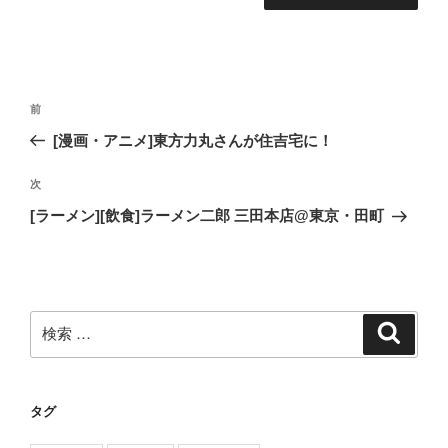
投
過
前
稿
去
[漫画・アニメ]東方力丸さんが住吉宅に！
ナ
の
ビ
投
次
次
稿
ゲ
の
[ラーメン][飲食]ラーメン二郎 三田本店@東京・田町
投
ー
稿
シ
ョ
ン
検
検
索
索:
タグ