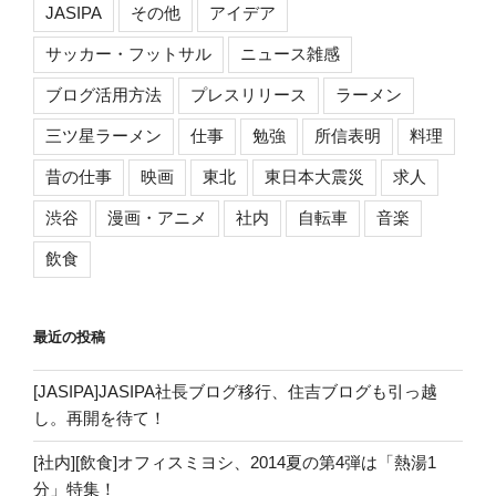
JASIPA
その他
アイデア
サッカー・フットサル
ニュース雑感
ブログ活用方法
プレスリリース
ラーメン
三ツ星ラーメン
仕事
勉強
所信表明
料理
昔の仕事
映画
東北
東日本大震災
求人
渋谷
漫画・アニメ
社内
自転車
音楽
飲食
最近の投稿
[JASIPA]JASIPA社長ブログ移行、住吉ブログも引っ越
し。再開を待て！
[社内][飲食]オフィスミヨシ、2014夏の第4弾は「熱湯1
分」特集！