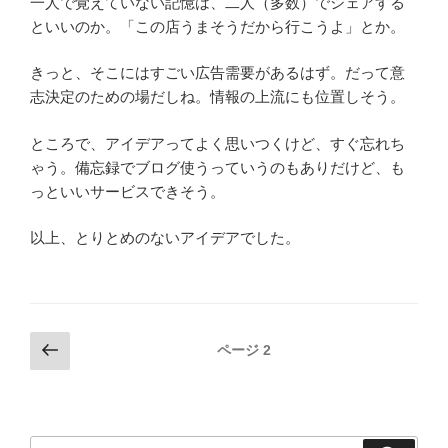
一人で覚えていない記憶は、二人（多数）でシェアする
といいのか。「この店うまそうだから行こうよ」とか。
きっと、そこにはすごい広告需要があるはず。だって意
志決定のための場だしね。情報の上流にも位置しそう。
ところで、アイデアってよく思いつくけど、すぐ忘れち
ゃう。備忘録でブログ使うっていうのもありだけど、も
っといいサービスできそう。
以上、とりとめのないアイデアでした。
投
前
ページ
2
の
稿
ペ
ナ
ー
ビ
ジ
検