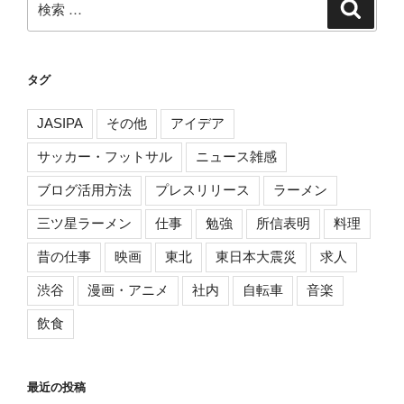
検
ゲ
索
索:
ー
シ
タグ
ョ
ン
JASIPA
その他
アイデア
サッカー・フットサル
ニュース雑感
ブログ活用方法
プレスリリース
ラーメン
三ツ星ラーメン
仕事
勉強
所信表明
料理
昔の仕事
映画
東北
東日本大震災
求人
渋谷
漫画・アニメ
社内
自転車
音楽
飲食
最近の投稿