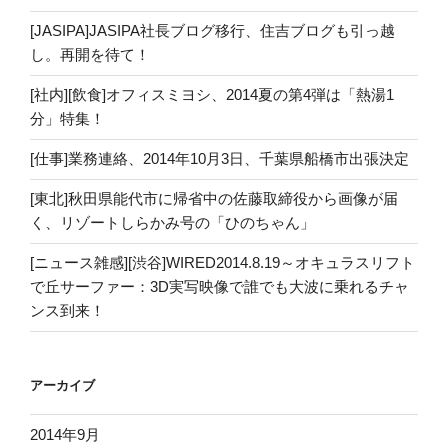
[JASIPA]JASIPA社長ブログ移行、住吉ブログも引っ越
し。再開を待て！
[社内][飲食]オフィスミヨシ、2014夏の第4弾は「熱湯1
分」特集！
[仕事]業務連絡、2014年10月3日、千葉県船橋市出張決定
[東北]秋田県能代市に帰省中の佐藤取締役から画像が届
く、リゾートしらかみ号の「ひのちゃん」
[ニュース雑感][渋谷]WIRED2014.8.19～オキュラスリフト
で丘サーファー：3D実写映像で誰でも大波に乗れるチャ
ンス到来！
アーカイブ
2014年9月