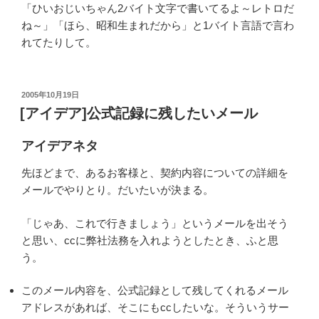
「ひいおじいちゃん2バイト文字で書いてるよ～レトロだ
ね～」「ほら、昭和生まれだから」と1バイト言語で言わ
れてたりして。
投
2005年10月19日
稿
[アイデア]公式記録に残したいメール
日:
アイデアネタ
先ほどまで、あるお客様と、契約内容についての詳細を
メールでやりとり。だいたいが決まる。
「じゃあ、これで行きましょう」というメールを出そう
と思い、ccに弊社法務を入れようとしたとき、ふと思
う。
このメール内容を、公式記録として残してくれるメール
アドレスがあれば、そこにもccしたいな。そういうサー