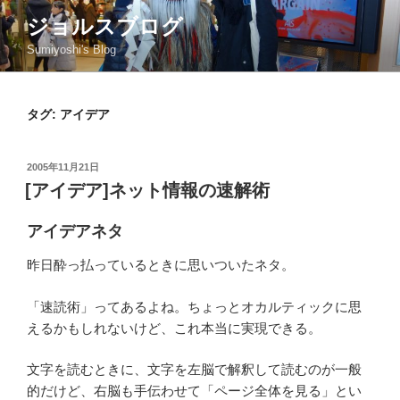
コ
ジョルスブログ
ン
Sumiyoshi's Blog
テ
ン
ツ
タグ: アイデア
へ
ス
キ
投
2005年11月21日
ッ
稿
[アイデア]ネット情報の速解術
日:
プ
アイデアネタ
昨日酔っ払っているときに思いついたネタ。
「速読術」ってあるよね。ちょっとオカルティックに思
えるかもしれないけど、これ本当に実現できる。
文字を読むときに、文字を左脳で解釈して読むのが一般
的だけど、右脳も手伝わせて「ページ全体を見る」とい