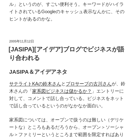
ル」というのが、すごい便利そう。キーワードがハイラ
イトされているGoogleのキャッシュ表示なんかに、その
ヒントがあるのかな。
投
2005年11月12日
稿
[JASIPA][アイデア]ブログでビジネスが語
日:
り合われる
JASIPA＆アイデアネタ
サテライトKAの鈴木さん
と
プロサーブの古川さん
が、鈴
木さんの「
家系図ビジネスは儲かるか？
」エントリーに
対して、コメントで話し合っている。ビジネスをネット
で話し合っているというのがなかなか面白い。
家系図については、オープンで扱うのは難しい（デリケ
ートな）ところもあるだろうから、オープン＞ソーシャ
ル＞ファミリーというところまで範囲を限定すればあり