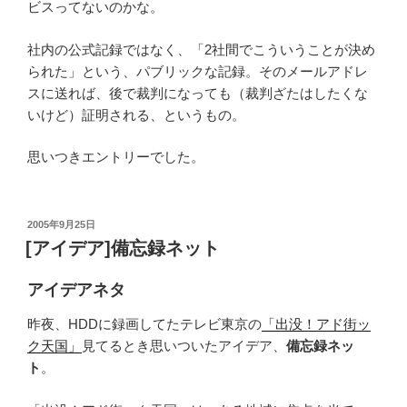
ビスってないのかな。
社内の公式記録ではなく、「2社間でこういうことが決め
られた」という、パブリックな記録。そのメールアドレ
スに送れば、後で裁判になっても（裁判ざたはしたくな
いけど）証明される、というもの。
思いつきエントリーでした。
投
2005年9月25日
稿
[アイデア]備忘録ネット
日:
アイデアネタ
昨夜、HDDに録画してたテレビ東京の
「出没！アド街ッ
ク天国」
見てるとき思いついたアイデア、
備忘録ネッ
ト
。