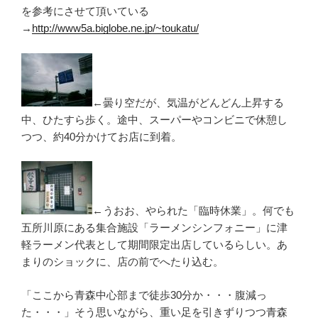
を参考にさせて頂いている
→
http://www5a.biglobe.ne.jp/~toukatu/
←曇り空だが、気温がどんどん上昇する
中、ひたすら歩く。途中、スーパーやコンビニで休憩し
つつ、約40分かけてお店に到着。
←うおお、やられた「臨時休業」。何でも
五所川原にある集合施設「ラーメンシンフォニー」に津
軽ラーメン代表として期間限定出店しているらしい。あ
まりのショックに、店の前でへたり込む。
「ここから青森中心部まで徒歩30分か・・・腹減っ
た・・・」そう思いながら、重い足を引きずりつつ青森