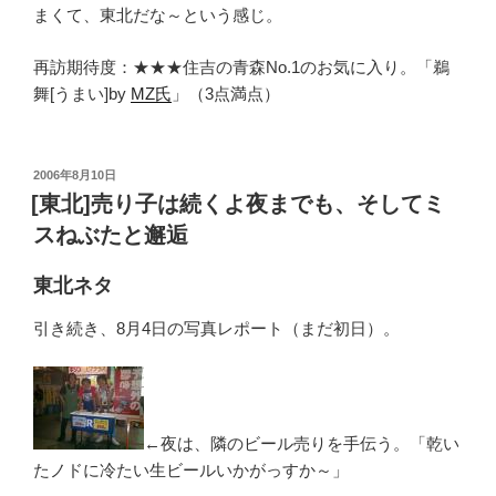
まくて、東北だな～という感じ。
再訪期待度：★★★住吉の青森No.1のお気に入り。「鵜
舞[うまい]by
MZ氏
」（3点満点）
投
2006年8月10日
稿
[東北]売り子は続くよ夜までも、そしてミ
日:
スねぶたと邂逅
東北ネタ
引き続き、8月4日の写真レポート（まだ初日）。
←夜は、隣のビール売りを手伝う。「乾い
たノドに冷たい生ビールいかがっすか～」