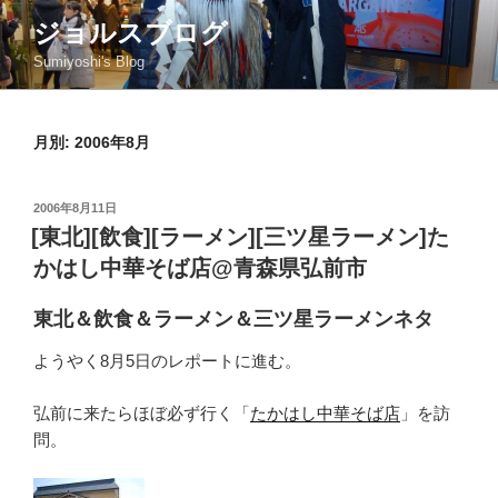
コ
ジョルスブログ
ン
Sumiyoshi's Blog
テ
ン
ツ
月別: 2006年8月
へ
ス
キ
投
2006年8月11日
ッ
稿
[東北][飲食][ラーメン][三ツ星ラーメン]た
日:
プ
かはし中華そば店@青森県弘前市
東北＆飲食＆ラーメン＆三ツ星ラーメンネタ
ようやく8月5日のレポートに進む。
弘前に来たらほぼ必ず行く「
たかはし中華そば店
」を訪
問。