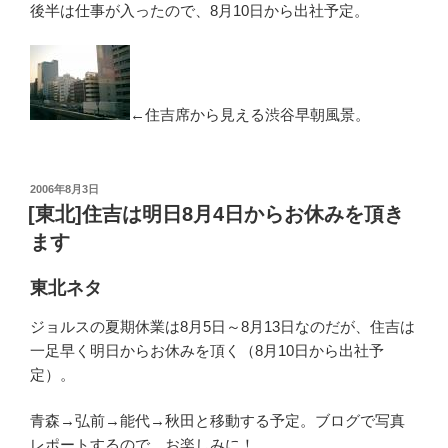
後半は仕事が入ったので、8月10日から出社予定。
←住吉席から見える渋谷早朝風景。
投
2006年8月3日
稿
[東北]住吉は明日8月4日からお休みを頂き
日:
ます
東北ネタ
ジョルスの夏期休業は8月5日～8月13日なのだが、住吉は
一足早く明日からお休みを頂く（8月10日から出社予
定）。
青森→弘前→能代→秋田と移動する予定。ブログで写真
レポートするので、お楽しみに！