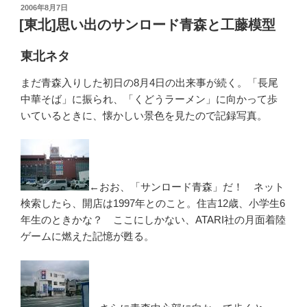
投
2006年8月7日
稿
[東北]思い出のサンロード青森と工藤模型
日:
東北ネタ
まだ青森入りした初日の8月4日の出来事が続く。「長尾
中華そば」に振られ、「くどうラーメン」に向かって歩
いているときに、懐かしい景色を見たので記録写真。
←おお、「サンロード青森」だ！ ネット
検索したら、開店は1997年とのこと。住吉12歳、小学生6
年生のときかな？ ここにしかない、ATARI社の月面着陸
ゲームに燃えた記憶が甦る。