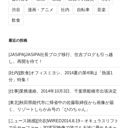
渋谷
漫画・アニメ
社内
自転車
音楽
飲食
最近の投稿
[JASIPA]JASIPA社長ブログ移行、住吉ブログも引っ越
し。再開を待て！
[社内][飲食]オフィスミヨシ、2014夏の第4弾は「熱湯1
分」特集！
[仕事]業務連絡、2014年10月3日、千葉県船橋市出張決定
[東北]秋田県能代市に帰省中の佐藤取締役から画像が届
く、リゾートしらかみ号の「ひのちゃん」
[ニュース雑感][渋谷]WIRED2014.8.19～オキュラスリフト
で丘サーファー：3D実写映像で誰でも大波に乗れるチャ