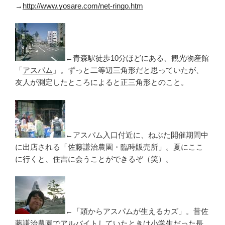
→
http://www.yosare.com/net-ringo.htm
←青森駅徒歩10分ほどにある、観光物産館
「
アスパム
」。ずっと二等辺三角形だと思っていたが、
友人が測定したところによると正三角形とのこと。
←アスパム入口付近に、ねぶた開催期間中
に出店される「佐藤謙治農園・臨時販売所」。夏にここ
に行くと、住吉に会うことができるぞ（笑）。
←「頭からアスパムが生えるカズ」。昔佐
藤謙治農園でアルバイトしていたときは小学生だった長