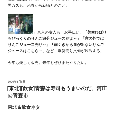
男カズも、来春から就職とのこと。
←東京の友人も、お手伝い。
「美空ひばり
もびっくりのりんご追分ジュースだよ～」「窓の外では
りんごジュース売り～」「歯ぐきから血が出ないりんご
ジュースはこちら～」
など、爆笑売り文句が炸裂する。
今年も楽しく販売。来年もぜひまたやりたい。
投
2006年8月8日
稿
[東北][飲食]青森は寿司もうまいのだ、河庄
日:
@青森市
東北＆飲食ネタ