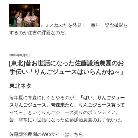
←ミスねぶたを発見！ 毎年、記念撮影を
するのが住吉の課題なのだ。
投
2006年8月9日
稿
[東北]昔お世話になった佐藤謙治農園のお
日:
手伝い「りんごジュースはいらんかね～」
東北ネタ
毎年夏に青森に行くとやるのが、
「はい、りんごジュー
スりんごジュース、青森来たら、りんごジュース買って
って～」
というりんごジュース売りのボランティア。
昔、非常にお世話になった佐藤謙治農園のお手伝いだ。
佐藤謙治農園のWebサイトはこちら