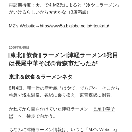
再訪期待度：★、でもMZ氏によると「冷やしラーメン」
がいけるらしいから★★かな（3店満点）
MZ’s Website→
http://www5a.biglobe.ne.jp/~toukatu/
投
2006年8月5日
稿
[東北][飲食][ラーメン]津軽ラーメン1発目
日:
は長尾中華そば@青森市だったが
東北＆飲食＆ラーメンネタ
8月4日、朝一番の新幹線「はやて」で八戸へ。そこから
特急で浅虫温泉、各駅に乗り換え、東青森駅に到着。
かねてから目を付けていた津軽ラーメン「
長尾中華そ
ば
」へ、徒歩で向かう。
ちなみに津軽ラーメン情報は、いつも「MZ’s Website」