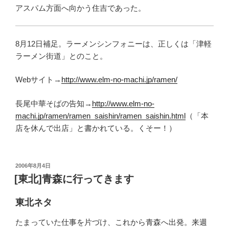
アスパム方面へ向かう住吉であった。
8月12日補足。ラーメンシンフォニーは、正しくは「津軽
ラーメン街道」とのこと。
Webサイト→
http://www.elm-no-machi.jp/ramen/
長尾中華そばの告知→
http://www.elm-no-
machi.jp/ramen/ramen_saishin/ramen_saishin.html
（「本
店を休んで出店」と書かれている。くそー！）
投
2006年8月4日
稿
[東北]青森に行ってきます
日:
東北ネタ
たまっていた仕事を片づけ、これから青森へ出発。来週