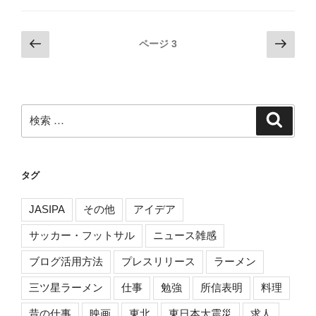
投
前
次
ページ
3
の
の
稿
ペ
ペ
ナ
ー
ー
ビ
ジ
ジ
検
検
ゲ
索
索:
ー
シ
タグ
ョ
ン
JASIPA
その他
アイデア
サッカー・フットサル
ニュース雑感
ブログ活用方法
プレスリリース
ラーメン
三ツ星ラーメン
仕事
勉強
所信表明
料理
昔の仕事
映画
東北
東日本大震災
求人