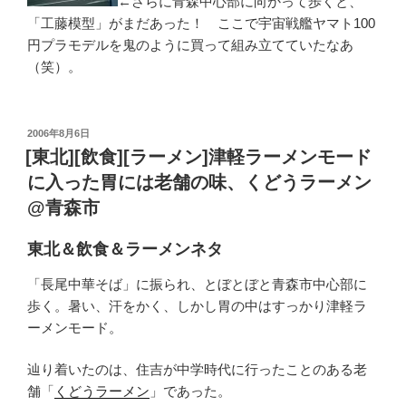
←さらに青森中心部に向かって歩くと、
「工藤模型」がまだあった！ ここで宇宙戦艦ヤマト100
円プラモデルを鬼のように買って組み立てていたなあ
（笑）。
投
2006年8月6日
稿
[東北][飲食][ラーメン]津軽ラーメンモード
日:
に入った胃には老舗の味、くどうラーメン
@青森市
東北＆飲食＆ラーメンネタ
「長尾中華そば」に振られ、とぼとぼと青森市中心部に
歩く。暑い、汗をかく、しかし胃の中はすっかり津軽ラ
ーメンモード。
辿り着いたのは、住吉が中学時代に行ったことのある老
舗「
くどうラーメン
」であった。