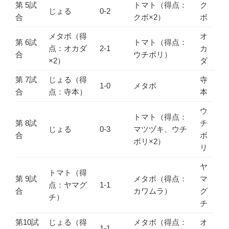
第 5試
トマト（得点：
ク
じょる
0-2
合
クボ×2）
ボ
メタボ（得
オ
第 6試
トマト（得点：
点：オカダ
2-1
カ
合
ウチボリ）
×2）
ダ
第 7試
じょる（得
寺
1-0
メタボ
合
点：寺本）
本
ウ
トマト（得点：
第 8試
チ
じょる
0-3
マツヅキ、ウチ
合
ボ
ボリ×2）
リ
ヤ
トマト（得
第 9試
メタボ（得点：
マ
点：ヤマグ
1-1
合
カワムラ）
グ
チ）
チ
第10試
じょる（得
メタボ（得点：
オ
1-1