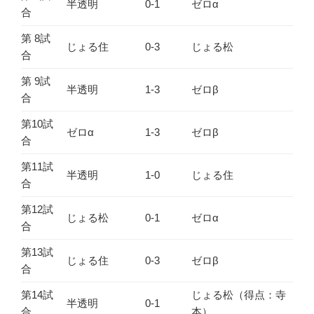
半透明
0-1
ゼロα
合
第 8試
じょる住
0-3
じょる松
合
第 9試
半透明
1-3
ゼロβ
合
第10試
ゼロα
1-3
ゼロβ
合
第11試
半透明
1-0
じょる住
合
第12試
じょる松
0-1
ゼロα
合
第13試
じょる住
0-3
ゼロβ
合
第14試
じょる松（得点：寺
半透明
0-1
合
本）