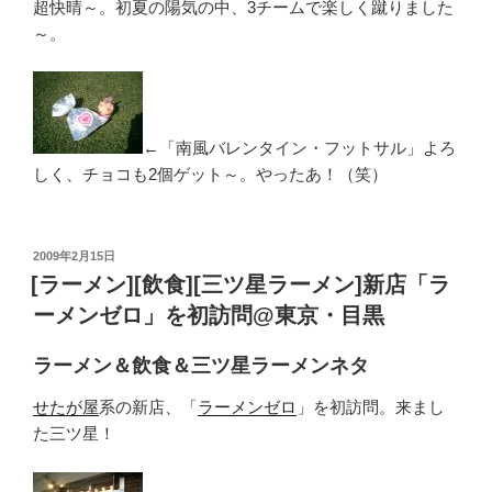
超快晴～。初夏の陽気の中、3チームで楽しく蹴りました
～。
←「南風バレンタイン・フットサル」よろ
しく、チョコも2個ゲット～。やったあ！（笑）
投
2009年2月15日
稿
[ラーメン][飲食][三ツ星ラーメン]新店「ラ
日:
ーメンゼロ」を初訪問@東京・目黒
ラーメン＆飲食＆三ツ星ラーメンネタ
せたが屋
系の新店、「
ラーメンゼロ
」を初訪問。来まし
た三ツ星！