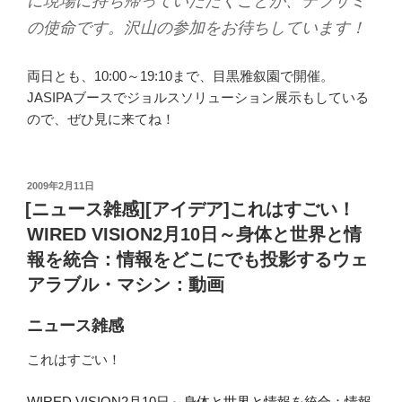
に現場に持ち帰っていただくことが、デブサミ
の使命です。沢山の参加をお待ちしています！
両日とも、10:00～19:10まで、目黒雅叙園で開催。
JASIPAブースでジョルスソリューション展示もしている
ので、ぜひ見に来てね！
投
2009年2月11日
稿
[ニュース雑感][アイデア]これはすごい！
日:
WIRED VISION2月10日～身体と世界と情
報を統合：情報をどこにでも投影するウェ
アラブル・マシン：動画
ニュース雑感
これはすごい！
WIRED VISION2月10日～身体と世界と情報を統合：情報