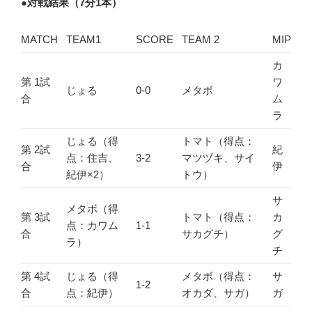
●
対戦結果（7分1本）
MATCH
TEAM1
SCORE
TEAM 2
MIP
カ
第 1試
ワ
じょる
0-0
メタボ
合
ム
ラ
じょる（得
トマト（得点：
第 2試
紀
点：住吉、
3-2
マツヅキ、サイ
合
伊
紀伊×2）
トウ）
サ
メタボ（得
第 3試
トマト（得点：
カ
点：カワム
1-1
合
サカグチ）
グ
ラ）
チ
第 4試
じょる（得
メタボ（得点：
サ
1-2
合
点：紀伊）
オカダ、サガ）
ガ