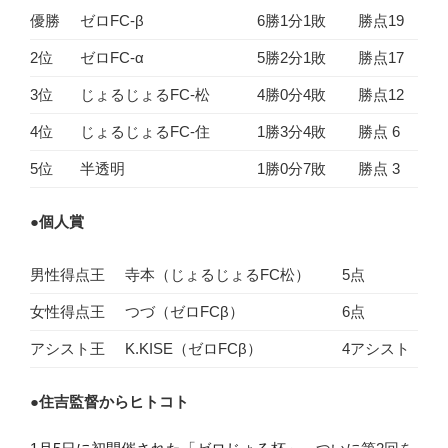
優勝
ゼロFC-β
6勝1分1敗
勝点19
2位
ゼロFC-α
5勝2分1敗
勝点17
3位
じょるじょるFC-松
4勝0分4敗
勝点12
4位
じょるじょるFC-住
1勝3分4敗
勝点 6
5位
半透明
1勝0分7敗
勝点 3
●
個人賞
男性得点王
寺本（じょるじょるFC松）
5点
女性得点王
つづ（ゼロFCβ）
6点
アシスト王
K.KISE（ゼロFCβ）
4アシスト
●
住吉監督からヒトコト