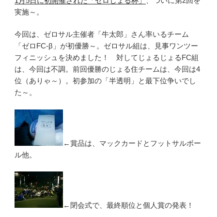
1月5日に初開催された「ゼロじょる杯」
、ついに第2回を
実施～。
今回は、ゼロサル主催者「牛太郎」さん率いるチーム
「ゼロFC-β」が初優勝～。ゼロサル組は、見事ワンツー
フィニッシュを決めました！ 対してじょるじょるFC組
は、今回は不調。前回優勝のじょる住チームは、今回は4
位（ありゃ～）。初参加の「半透明」と最下位争いでし
た～。
←賞品は、マックカードとフットサルボー
ル他。
←閉会式で、最終順位と個人賞の発表！