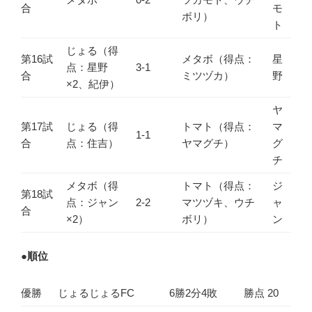
合
モ
ボリ）
ト
じょる（得
第16試
メタボ（得点：
星
点：星野
3-1
合
ミツヅカ）
野
×2、紀伊）
ヤ
第17試
じょる（得
トマト（得点：
マ
1-1
合
点：住吉）
ヤマグチ）
グ
チ
メタボ（得
トマト（得点：
ジ
第18試
点：ジャン
2-2
マツヅキ、ウチ
ャ
合
×2）
ボリ）
ン
●
順位
優勝
じょるじょるFC
6勝2分4敗
勝点 20