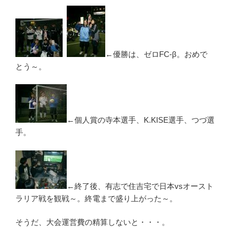
←優勝は、ゼロFC-β。おめで
とう～。
←個人賞の寺本選手、K.KISE選手、つづ選
手。
←終了後、有志で住吉宅で日本vsオースト
ラリア戦を観戦～。終電まで盛り上がった～。
そうだ、大会運営費の精算しないと・・・。