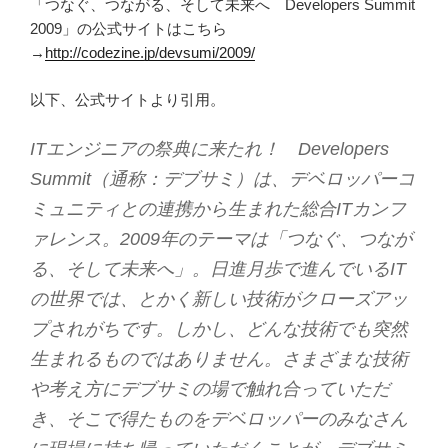
「つなぐ、つながる、そして未来へ Developers Summit
2009」の公式サイトはこちら
→
http://codezine.jp/devsumi/2009/
以下、公式サイトより引用。
ITエンジニアの祭典に来たれ！ Developers
Summit（通称：デブサミ）は、デベロッパーコ
ミュニティとの連携から生まれた総合ITカンフ
ァレンス。2009年のテーマは「つなぐ、つなが
る、そして未来へ」。日進月歩で進んでいるIT
の世界では、とかく新しい技術がクローズアッ
プされがちです。しかし、どんな技術でも突然
生まれるものではありません。さまざまな技術
や考え方にデブサミの場で触れ合っていただ
き、そこで得たものをデベロッパーのみなさん