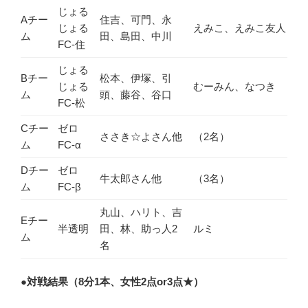
じょる
Aチー
住吉、可門、永
じょる
えみこ、えみこ友人
ム
田、島田、中川
FC-住
じょる
Bチー
松本、伊塚、引
じょる
むーみん、なつき
ム
頭、藤谷、谷口
FC-松
Cチー
ゼロ
ささき☆よさん他
（2名）
ム
FC-α
Dチー
ゼロ
牛太郎さん他
（3名）
ム
FC-β
丸山、ハリト、吉
Eチー
半透明
田、林、助っ人2
ルミ
ム
名
●
対戦結果（8分1本、女性2点or3点★）