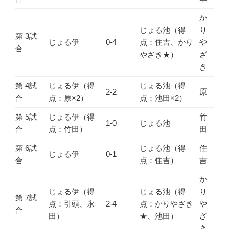
か
じょる池（得
り
第 3試
じょる伊
0-4
点：住吉、かり
や
合
やざき★）
ざ
き
第 4試
じょる伊（得
じょる池（得
2-2
原
合
点：原×2）
点：池田×2）
第 5試
じょる伊（得
竹
1-0
じょる池
合
点：竹田）
田
第 6試
じょる池（得
住
じょる伊
0-1
合
点：住吉）
吉
か
じょる伊（得
じょる池（得
り
第 7試
点：引頭、永
2-4
点：かりやざき
や
合
田）
★、池田）
ざ
き