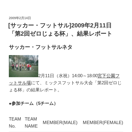
投
2009年2月14日
稿
[サッカー・フットサル]2009年2月11日
日:
「第2回ゼロじょる杯」、結果レポート
サッカー・フットサルネタ
2月11日（水祝）14:00～18:00
宮下公園フ
ットサル場
にて、ミックスフットサル大会「第2回ゼロじ
ょる杯」の結果レポート。
●
参加チーム（5チーム）
TEAM
TEAM
MEMBER(MALE)
MEMBER(FEMALE)
No.
NAME