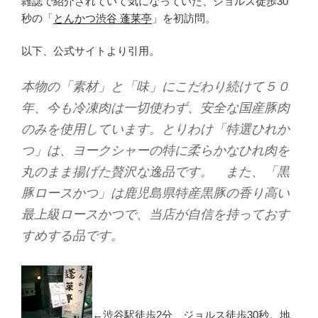
雑誌で紹介されていて気になっていた、ジョルス徒歩30
秒の「
とんかつ渋谷 蓬莱亭
」を初訪問。
以下、公式サイトより引用。
本物の「素材」と「味」にこだわり続けて５０
年、今も冷凍肉は一切使わず、安全な国産豚肉
のみを使用しています。とりわけ「特選ひれか
つ」は、ヨークシャーの特に柔らかなひれ肉を
丸のまま揚げた贅沢な逸品です。 また、「黒
豚ロースかつ」は鹿児島県特産黒豚の香り高い
最上級ロースかつで、当店が自信を持っておす
すめする品です。
←渋谷駅徒歩2分、ジョルス徒歩30秒。地