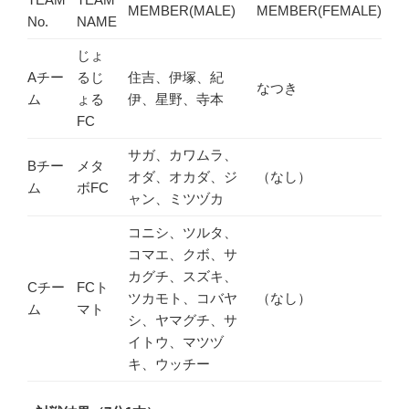
MEMBER(MALE)
MEMBER(FEMALE)
No.
NAME
じょ
Aチー
るじ
住吉、伊塚、紀
なつき
ム
ょる
伊、星野、寺本
FC
サガ、カワムラ、
Bチー
メタ
オダ、オカダ、ジ
（なし）
ム
ボFC
ャン、ミツヅカ
コニシ、ツルタ、
コマエ、クボ、サ
カグチ、スズキ、
Cチー
FCト
ツカモト、コバヤ
（なし）
ム
マト
シ、ヤマグチ、サ
イトウ、マツヅ
キ、ウッチー