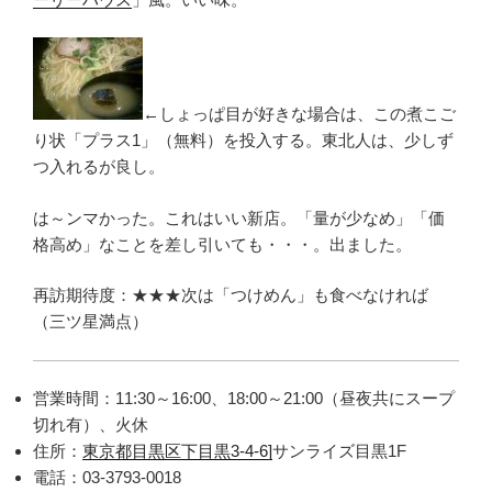
←しょっぱ目が好きな場合は、この煮こご
り状「プラス1」（無料）を投入する。東北人は、少しず
つ入れるが良し。
は～ンマかった。これはいい新店。「量が少なめ」「価
格高め」なことを差し引いても・・・。出ました。
再訪期待度：★★★次は「つけめん」も食べなければ
（三ツ星満点）
営業時間：11:30～16:00、18:00～21:00（昼夜共にスープ
切れ有）、火休
住所：
東京都目黒区下目黒3-4-6]
サンライズ目黒1F
電話：03-3793-0018