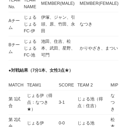
MEMBER(MALE)
MEMBER(FEMALE)
No.
NAME
じょる
伊塚、ジャン、引
Aチー
じょる
頭、原、竹田、永
なつき
ム
FC-伊
田
じょる
池田、住吉、松
Bチー
じょる
本、武田、星野、
かりやざき、まつい
ム
FC-池
可門
●
対戦結果（7分1本、女性3点★）
MATCH
TEAM1
SCORE
TEAM 2
MIP
じょる伊（得
な
第 1試
じょる池（得
点：なつき
3-1
つ
合
点：住吉）
★）
き
第 2試
松
じょる伊
0-0
じょる池
合
本