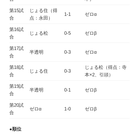
第15試
じょる住（得
1-1
ゼロα
合
点：永田）
第16試
じょる松
0-5
ゼロβ
合
第17試
半透明
0-3
ゼロα
合
第18試
じょる松（得点：寺
じょる住
0-3
合
本×2、引頭）
第19試
半透明
0-1
ゼロβ
合
第20試
ゼロα
1-0
ゼロβ
合
●
順位