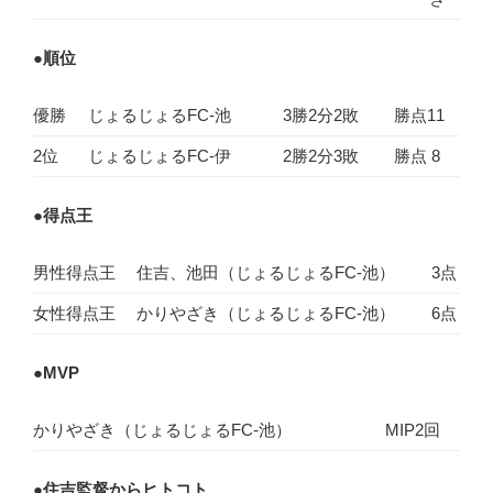
●
順位
優勝
じょるじょるFC-池
3勝2分2敗
勝点11
2位
じょるじょるFC-伊
2勝2分3敗
勝点 8
●
得点王
男性得点王
住吉、池田（じょるじょるFC-池）
3点
女性得点王
かりやざき（じょるじょるFC-池）
6点
●
MVP
かりやざき（じょるじょるFC-池）
MIP2回
●
住吉監督からヒトコト