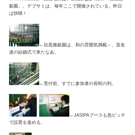
叙園」。デブサミは、毎年ここで開催されている。昨日
は快晴！
←目黒雅叙園は、和の雰囲気満載～。昔友
達の結婚式で来たなあ。
←受付前、すでに参加者の長蛇の列。
←JASIPAブースも急ピッチ
で設置を進める。