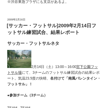
※渋谷東急プラザにも支店があるよ。
投
2009年2月16日
稿
[サッカー・フットサル]2009年2月14日フ
日:
ットサル練習試合、結果レポート
サッカー・フットサルネタ
2月14日（土）13:00～16:00
宮下公園フッ
トサル場
にて、3チームのフットサル練習試合の結果レポ
ート。気温23.9度の快晴、
名付けて「南風バレンタイン・
フットサル」！
●
参加チーム（3チーム）
TEAM
TEAM