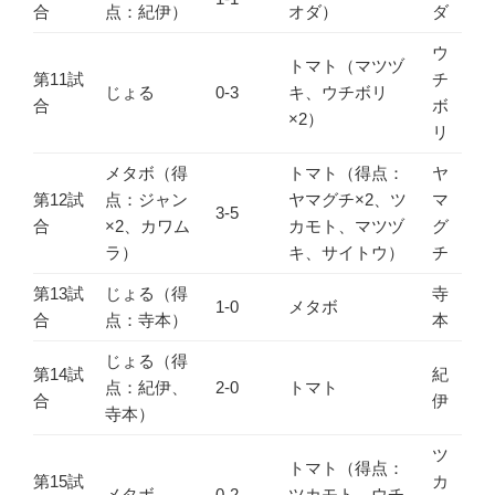
合
点：紀伊）
オダ）
ダ
ウ
トマト（マツヅ
第11試
チ
じょる
0-3
キ、ウチボリ
合
ボ
×2）
リ
メタボ（得
トマト（得点：
ヤ
第12試
点：ジャン
ヤマグチ×2、ツ
マ
3-5
合
×2、カワム
カモト、マツヅ
グ
ラ）
キ、サイトウ）
チ
第13試
じょる（得
寺
1-0
メタボ
合
点：寺本）
本
じょる（得
第14試
紀
点：紀伊、
2-0
トマト
合
伊
寺本）
ツ
トマト（得点：
第15試
カ
メタボ
0-2
ツカモト、ウチ