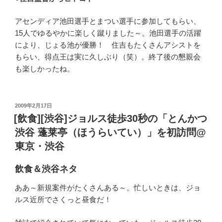
アセンディア池田選手とまつい選手に参加してもらい、
15人でゆるやかに楽しく蹴りました～。池田選手の活躍
により、じょる池が優勝！ 住吉もたくさんアシストを
もらい、得点王は実に久しぶり（笑）。終了後の懇親会
も楽しかったね。
投
2009年2月17日
稿
[飲食][渋谷]ジョルス徒歩30秒の「とんかつ
日:
渋谷 蓬莱亭（ほうらいてい）」を初訪問@
東京・渋谷
飲食＆渋谷ネタ
ああ～新規案件がたくさんある～。忙しいときは、ジョ
ルス近所でさくっと昼食だ！