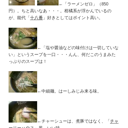
←「ラーメンゼロ」（850
円）。ちと高いなあ・・・。柑橘系が浮かんでいるの
が、能代「
十八番
」好きとしてはポイント高い。
←「塩や醤油などの味付けは一切していな
い」というスープを一口・・・んん、何だこのうまみた
っぷりのスープは！
←中細麺。はーしみじみ来る味。
←チャーシューは、煮豚ではなく、「
チャ
ーリーハウス
」風。いい味。