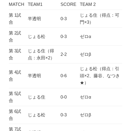
MATCH
TEAM1
SCORE
TEAM 2
第 1試
じょる住（得点：可
半透明
0-3
合
門×3）
第 2試
じょる松
0-3
ゼロα
合
第 3試
じょる住（得
2-2
ゼロβ
合
点：永田×2）
じょる松（得点：引
第 4試
半透明
0-6
頭×2、藤谷、なつき
合
★）
第 5試
じょる住
0-0
ゼロα
合
第 6試
じょる松
0-3
ゼロβ
合
第 7試