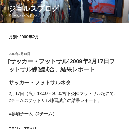
コ
ジョルスブログ
ン
Sumiyoshi's Blog
テ
ン
ツ
月別: 2009年2月
へ
ス
キ
投
2009年2月18日
ッ
稿
[サッカー・フットサル]2009年2月17日フ
日:
プ
ットサル練習試合、結果レポート
サッカー・フットサルネタ
2月17日（火）18:00～20:00
宮下公園フットサル場
にて、
2チームのフットサル練習試合の結果レポート。
●
参加チーム（2チーム）
TEAM
TEAM