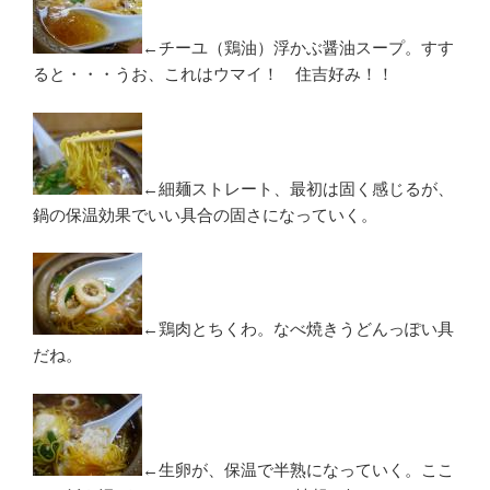
←チーユ（鶏油）浮かぶ醤油スープ。すす
ると・・・うお、これはウマイ！ 住吉好み！！
←細麺ストレート、最初は固く感じるが、
鍋の保温効果でいい具合の固さになっていく。
←鶏肉とちくわ。なべ焼きうどんっぽい具
だね。
←生卵が、保温で半熟になっていく。ここ