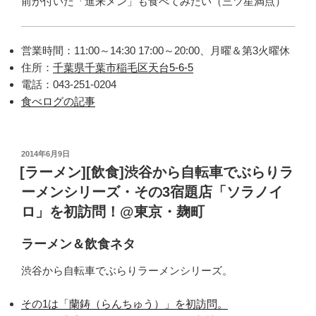
前が付いた「進来メン」も食べてみたい（三ツ星満点）
営業時間：11:00～14:30 17:00～20:00、月曜＆第3火曜休
住所：
千葉県千葉市稲毛区天台5-6-5
電話：043-251-0204
食べログの記事
投
2014年6月9日
稿
[ラーメン][飲食]渋谷から自転車でぶらりラ
日:
ーメンシリーズ・その3宿題店「ソラノイ
ロ」を初訪問！@東京・麹町
ラーメン＆飲食ネタ
渋谷から自転車でぶらりラーメンシリーズ。
その1は「蘭鋳（らんちゅう）」を初訪問。