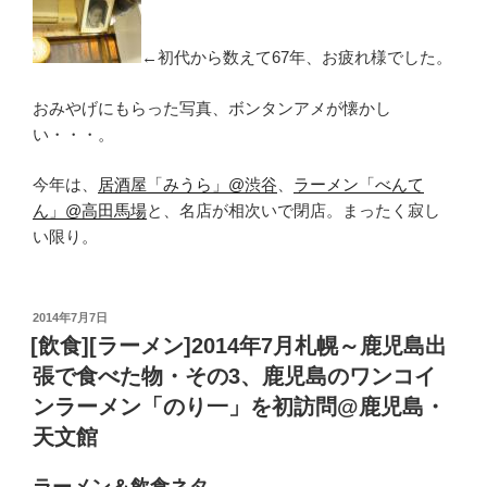
←初代から数えて67年、お疲れ様でした。
おみやげにもらった写真、ボンタンアメが懐かし
い・・・。
今年は、
居酒屋「みうら」@渋谷
、
ラーメン「べんて
ん」@高田馬場
と、名店が相次いで閉店。まったく寂し
い限り。
投
2014年7月7日
稿
[飲食][ラーメン]2014年7月札幌～鹿児島出
日:
張で食べた物・その3、鹿児島のワンコイ
ンラーメン「のり一」を初訪問@鹿児島・
天文館
ラーメン＆飲食ネタ