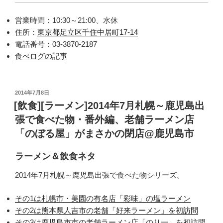
営業時間：10:30～21:00、水休
住所：
東京都足立区千住中居町17-14
電話番号：03-3870-2187
食べログの記事
投
2014年7月8日
稿
[飲食][ラーメン]2014年7月札幌～鹿児島出
日:
張で食べた物・番外編、老舗ラーメン店
「のぼる屋」がまさかの閉店@鹿児島市
ラーメン＆飲食ネタ
2014年7月札幌～鹿児島出張で食べた物シリーズ。
その1は札幌市・美園の有名店「彩味」の塩ラーメン
その2は熊本県人吉市の老舗「好来ラーメン」を初訪問
その3は鹿児島市市の老舗ラーメン店「のり一」を初訪問