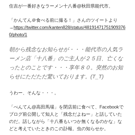
住吉が一番好きなラーメン十八番@秋田県能代市。
「かんてん＠食べる前に撮る！」さんのツイートより
→
https://twitter.com/kanten828/status/48191471751909376
0/photo/1
朝から残念なお知らせが・・・能代市の人気ラ
ーメン店「十八番」のご主人が２５日、亡くな
ったとのことです・・・享年８０。突然のお知
らせにただただ驚いております。(T_T)
うわー、そんな・・・。
「べんてん@高田馬場」を閉店前に食べて、Facebookで
ブログ前公開して知人と「残念だよねー」と話していた
のだ。話しながら「十八番もいつか無くなるのかな」な
どと考えていたときのこの訃報。虫の知らせか。