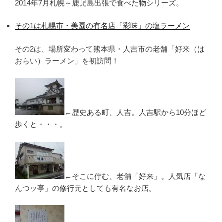
2014年7月札幌～鹿児島出張で食べた物シリーズ。
その1は札幌市・美園の有名店「彩味」の塩ラーメン
その2は、場所変わって熊本県・人吉市の老舗「好来（は
おらい）ラーメン」を初訪問！
←歴史ある町、人吉。人吉駅から10分ほど
歩くと・・・。
←そこに佇む、老舗「好来」。人気店「な
んつッ亭」の修行元としても有名なお店。