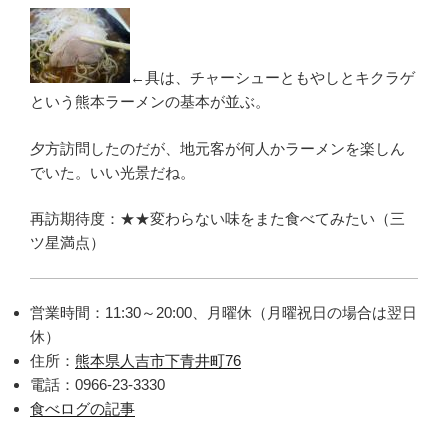
←具は、チャーシューともやしとキクラゲ
という熊本ラーメンの基本が並ぶ。
夕方訪問したのだが、地元客が何人かラーメンを楽しん
でいた。いい光景だね。
再訪期待度：★★変わらない味をまた食べてみたい（三
ツ星満点）
営業時間：11:30～20:00、月曜休（月曜祝日の場合は翌日
休）
住所：
熊本県人吉市下青井町76
電話：0966-23-3330
食べログの記事