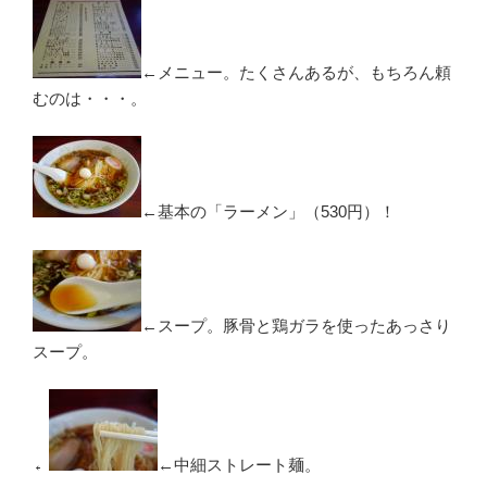
←メニュー。たくさんあるが、もちろん頼
むのは・・・。
←基本の「ラーメン」（530円）！
←スープ。豚骨と鶏ガラを使ったあっさり
スープ。
←
←中細ストレート麺。