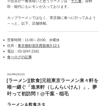
※住吉が一番美味いと思うラーメン店「
十八番
」@秋
田・能代にもレモンが入っております。
カップラーメンではなく、実店舗に食べに行ってみよう
～っと。以下、店舗情報。
営業時間：11:00～20:00、水曜休
住所：
東京都杉並区西荻南3-12-1
電話：03-3247-2181
食べログの記事
投
2014年6月21日
稿
[ラーメン][飲食]元祖東京ラーメン来々軒を
日:
唯一継ぐ「進来軒（しんらいけん）」、夢
叶って初訪問！@千葉・稲毛
ラーメン＆飲食ネタ