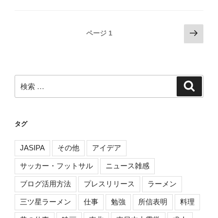
投
次
ページ
1
の
稿
ペ
ナ
ー
ビ
ジ
検
検
ゲ
索
索:
ー
シ
タグ
ョ
ン
JASIPA
その他
アイデア
サッカー・フットサル
ニュース雑感
ブログ活用方法
プレスリリース
ラーメン
三ツ星ラーメン
仕事
勉強
所信表明
料理