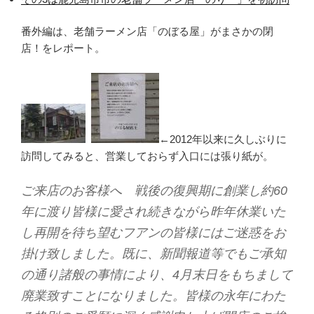
番外編は、老舗ラーメン店「のぼる屋」がまさかの閉
店！をレポート。
←2012年以来に久しぶりに
訪問してみると、営業しておらず入口には張り紙が。
ご来店のお客様へ 戦後の復興期に創業し約60
年に渡り皆様に愛され続きながら昨年休業いた
し再開を待ち望むフアンの皆様にはご迷惑をお
掛け致しました。既に、新聞報道等でもご承知
の通り諸般の事情により、4月末日をもちまして
廃業致すことになりました。皆様の永年にわた