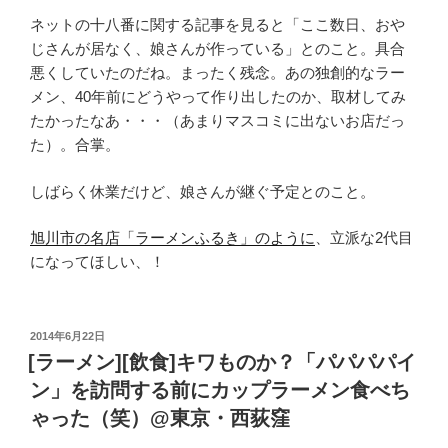
ネットの十八番に関する記事を見ると「ここ数日、おや
じさんが居なく、娘さんが作っている」とのこと。具合
悪くしていたのだね。まったく残念。あの独創的なラー
メン、40年前にどうやって作り出したのか、取材してみ
たかったなあ・・・（あまりマスコミに出ないお店だっ
た）。合掌。
しばらく休業だけど、娘さんが継ぐ予定とのこと。
旭川市の名店「ラーメンふるき」のように
、立派な2代目
になってほしい、！
投
2014年6月22日
稿
[ラーメン][飲食]キワものか？「パパパパイ
日:
ン」を訪問する前にカップラーメン食べち
ゃった（笑）@東京・西荻窪