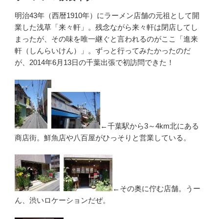
明治43年（西暦1910年）にラーメン店舗の元祖として開
業した浅草「来々軒」。残念ながら来々軒は閉店してし
まったが、その味を唯一継ぐと言われるのがここ「進来
軒（しんらいけん）」。ずっと行ってみたかったのだ
が、2014年6月13日の千葉出張で初訪問できた！
←千葉駅から3～4km北にある
商店街。鮮魚店や八百屋がひっそりと営業している。
←その奥に佇む店舗。うー
ん、渋いロケーションだぜ。