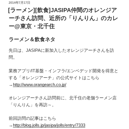
投
2014年7月17日
稿
[ラーメン][飲食]JASIPA仲間のオレンジア
日:
ーチさん訪問、近所の「りんりん」のカレ
ー@東京・北千住
ラーメン＆飲食ネタ
先日は、JASIPAに新加入したオレンジアーチさんを訪
問。
業務アプリ/IT基盤・インフラ/エンベデッド開発を得意と
する「オレンジアーチ」の公式サイトはこちら
→
http://www.orangearch.co.jp/
オレンジアーチさん訪問前に、北千住の老舗ラーメン店
「りんりん」を再訪～。
前回訪問の記事はこちら
→
http://blog.jolls.jp/jasipa/jolls/entry/7333