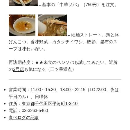
←基本の「中華ソバ」（750円）を注文。
←細麺ストレート。鶏と豚
げんこつ、香味野菜、カタクチイワシ、鰹節、昆布のス
ープは味わい深い。
再訪期待度：★★未食のベジソバも試してみたい、近所
の
2号店
も気になる（三ツ星満点）
営業時間：11:00～15:30、18:00～22:15（LO22:00、夜は
平日のみ）、日曜休
住所：
東京都千代田区平河町1-3-10
電話：03-3263-5460
食べログの記事