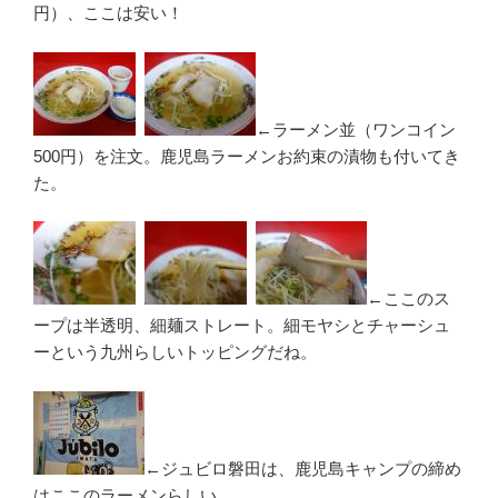
円）、ここは安い！
←ラーメン並（ワンコイン
500円）を注文。鹿児島ラーメンお約束の漬物も付いてき
た。
←ここのス
ープは半透明、細麺ストレート。細モヤシとチャーシュ
ーという九州らしいトッピングだね。
←ジュビロ磐田は、鹿児島キャンプの締め
はここのラーメンらしい。