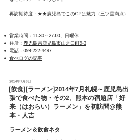
再訪期待度：★★鹿児島でこのCPは魅力（三ツ星満点）
営業時間：11:30～27:00、日曜休
住所：
鹿児島県鹿児島市山之口町9-3
電話：099-222-4497
食べログの記事
投
2014年7月6日
稿
[飲食][ラーメン]2014年7月札幌～鹿児島出
日:
張で食べた物・その2、熊本の宿題店「好
来（はおらい）ラーメン」を初訪問@熊
本・人吉
ラーメン＆飲食ネタ