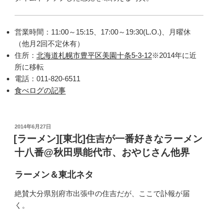
営業時間：11:00～15:15、17:00～19:30(L.O.)、月曜休
（他月2回不定休有）
住所：
北海道札幌市豊平区美園十条5-3-12
※2014年に近
所に移転
電話：011-820-6511
食べログの記事
投
2014年6月27日
稿
[ラーメン][東北]住吉が一番好きなラーメン
日:
十八番@秋田県能代市、おやじさん他界
ラーメン＆東北ネタ
絶賛大分県別府市出張中の住吉だが、ここで訃報が届
く。