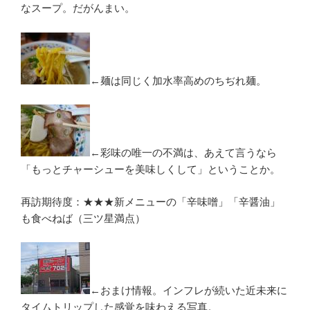
なスープ。だがんまい。
←麺は同じく加水率高めのちぢれ麺。
←彩味の唯一の不満は、あえて言うなら
「もっとチャーシューを美味しくして」ということか。
再訪期待度：★★★新メニューの「辛味噌」「辛醤油」
も食べねば（三ツ星満点）
←おまけ情報。インフレが続いた近未来に
タイムトリップした感覚を味わえる写真。