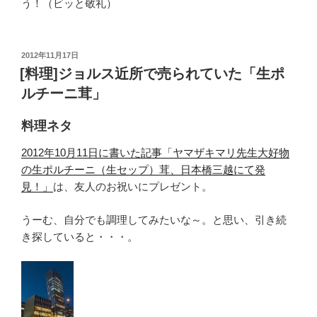
う！（ビッと敬礼）
投
2012年11月17日
稿
[料理]ジョルス近所で売られていた「生ポ
日:
ルチーニ茸」
料理ネタ
2012年10月11日に書いた記事「ヤマザキマリ先生大好物
の生ポルチーニ（生セップ）茸、日本橋三越にて発
見！」
は、友人のお祝いにプレゼント。
うーむ、自分でも調理してみたいな～。と思い、引き続
き探していると・・・。