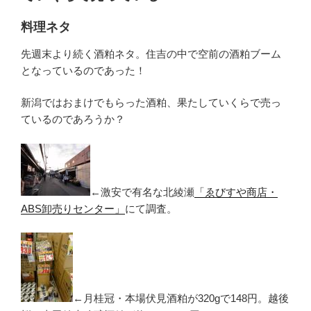
料理ネタ
先週末より続く酒粕ネタ。住吉の中で空前の酒粕ブーム
となっているのであった！
新潟ではおまけでもらった酒粕、果たしていくらで売っ
ているのであろうか？
←激安で有名な北綾瀬
「ゑびすや商店・
ABS卸売りセンター」
にて調査。
←月桂冠・本場伏見酒粕が320gで148円。越後