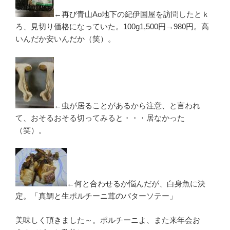
←再び青山Ao地下の紀伊国屋を訪問したとｋ
ろ、見切り価格になっていた。100g1,500円→980円。高
いんだか安いんだか（笑）。
←虫が居ることがあるから注意、と言われ
て、おそるおそる切ってみると・・・居なかった
（笑）。
←何と合わせるか悩んだが、白身魚に決
定。「真鯛と生ポルチーニ茸のバターソテー」
美味しく頂きました～。ポルチーニよ、また来年会お