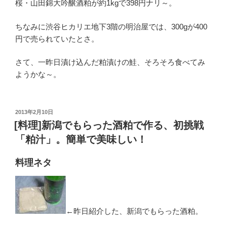
桜・山田錦大吟醸酒粕が約1kgで398円ナリ～。
ちなみに渋谷ヒカリエ地下3階の明治屋では、300gが400
円で売られていたとさ。
さて、一昨日漬け込んだ粕漬けの鮭、そろそろ食べてみ
ようかな～。
投
2013年2月10日
稿
[料理]新潟でもらった酒粕で作る、初挑戦
日:
「粕汁」。簡単で美味しい！
料理ネタ
←昨日紹介した、新潟でもらった酒粕。