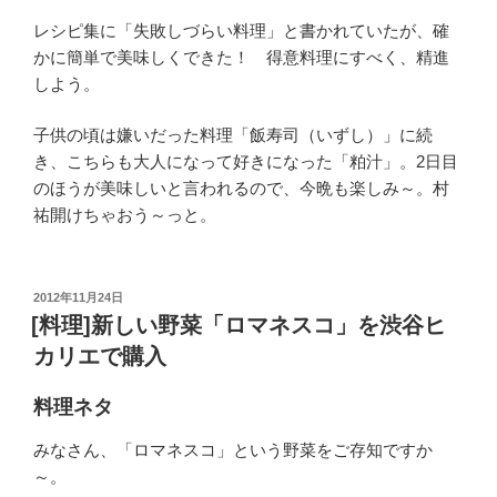
レシピ集に「失敗しづらい料理」と書かれていたが、確
かに簡単で美味しくできた！ 得意料理にすべく、精進
しよう。
子供の頃は嫌いだった料理「飯寿司（いずし）」に続
き、こちらも大人になって好きになった「粕汁」。2日目
のほうが美味しいと言われるので、今晩も楽しみ～。村
祐開けちゃおう～っと。
投
2012年11月24日
稿
[料理]新しい野菜「ロマネスコ」を渋谷ヒ
日:
カリエで購入
料理ネタ
みなさん、「ロマネスコ」という野菜をご存知ですか
～。