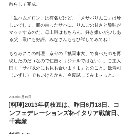
散らして完成。
「生ハムメロン」は有名だけど、「〆サバりんご」は珍
しいでしょ。脂の乗ったサバに、りんごの甘さと酸味が
マッチするのだ。母上殿はもちろん、好き嫌いが少しあ
る父上殿にも好評。みなさんもぜひ試してみてね！
ちなみにこの料理、京都の「祇園末友」で食べたのを再
現したのだ（なので住吉オリジナルではない）。ご主人
曰く「サバ以外にも貝も合いますよ」とのこと。飯寿司
（いずし）でもいけるかも、今度試してみよ～っと。
投
2013年6月19日
稿
[料理]2013年初枝豆は、昨日6月18日、コ
日:
ンフェデレーションズ杯イタリア戦前日、
千葉産