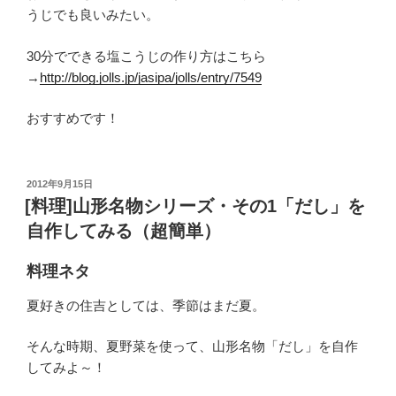
うじでも良いみたい。
30分でできる塩こうじの作り方はこちら
→
http://blog.jolls.jp/jasipa/jolls/entry/7549
おすすめです！
投
2012年9月15日
稿
[料理]山形名物シリーズ・その1「だし」を
日:
自作してみる（超簡単）
料理ネタ
夏好きの住吉としては、季節はまだ夏。
そんな時期、夏野菜を使って、山形名物「だし」を自作
してみよ～！