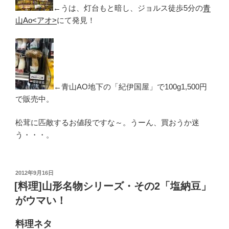
←うは、灯台もと暗し、ジョルス徒歩5分の
青
山Ao<アオ>
にて発見！
←青山AO地下の「紀伊国屋」で100g1,500円
で販売中。
松茸に匹敵するお値段ですな～。うーん、買おうか迷
う・・・。
投
2012年9月16日
稿
[料理]山形名物シリーズ・その2「塩納豆」
日:
がウマい！
料理ネタ