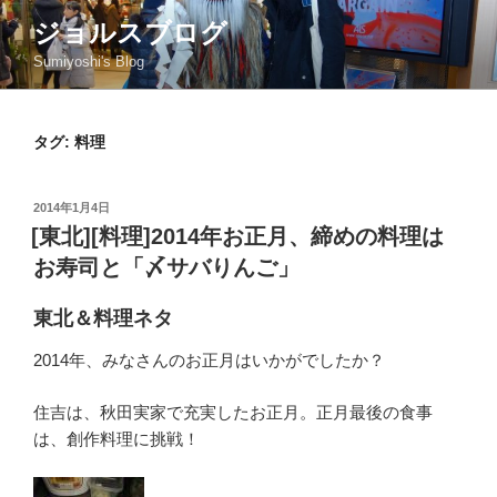
コ
ジョルスブログ
ン
Sumiyoshi's Blog
テ
ン
ツ
タグ: 料理
へ
ス
キ
投
2014年1月4日
ッ
稿
[東北][料理]2014年お正月、締めの料理は
日:
プ
お寿司と「〆サバりんご」
東北＆料理ネタ
2014年、みなさんのお正月はいかがでしたか？
住吉は、秋田実家で充実したお正月。正月最後の食事
は、創作料理に挑戦！