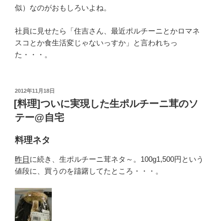
似）なのがおもしろいよね。
社員に見せたら「住吉さん、最近ポルチーニとかロマネ
スコとか食生活変じゃないっすか」と言われちっ
た・・・。
投
2012年11月18日
稿
[料理]ついに実現した生ポルチーニ茸のソ
日:
テー@自宅
料理ネタ
昨日
に続き、生ポルチーニ茸ネタ～。100g1,500円という
値段に、買うのを躊躇してたところ・・・。