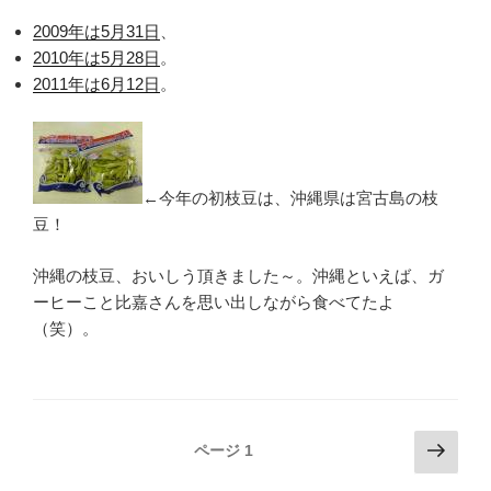
2009年は5月31日
、
2010年は5月28日
。
2011年は6月12日
。
←今年の初枝豆は、沖縄県は宮古島の枝
豆！
沖縄の枝豆、おいしう頂きました～。沖縄といえば、ガ
ーヒーこと比嘉さんを思い出しながら食べてたよ
（笑）。
投
次
ページ
1
の
稿