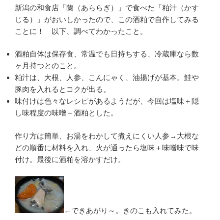
新潟の和食店「蘭（あららぎ）」で食べた「粕汁（かす
じる）」がおいしかったので、この酒粕で自作してみる
ことに！ 以下、調べてわかったこと。
酒粕自体は保存食、常温でも日持ちする、冷蔵庫なら数
ヶ月持つとのこと。
粕汁は、大根、人参、こんにゃく、油揚げが基本。鮭や
豚肉を入れるとコクが出る。
味付けは色々なレシピがあるようだが、今回は塩味＋隠
し味程度の味噌＋酒粕とした。
作り方は簡単、お湯をわかして煮えにくい人参→大根な
どの順番に材料を入れ、火が通ったら塩味＋味噌味で味
付け。最後に酒粕を溶かすだけ。
←できあがり～。きのこも入れてみた。