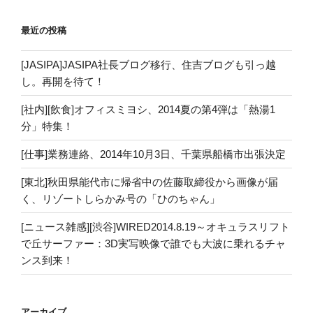
最近の投稿
[JASIPA]JASIPA社長ブログ移行、住吉ブログも引っ越
し。再開を待て！
[社内][飲食]オフィスミヨシ、2014夏の第4弾は「熱湯1
分」特集！
[仕事]業務連絡、2014年10月3日、千葉県船橋市出張決定
[東北]秋田県能代市に帰省中の佐藤取締役から画像が届
く、リゾートしらかみ号の「ひのちゃん」
[ニュース雑感][渋谷]WIRED2014.8.19～オキュラスリフト
で丘サーファー：3D実写映像で誰でも大波に乗れるチャ
ンス到来！
アーカイブ