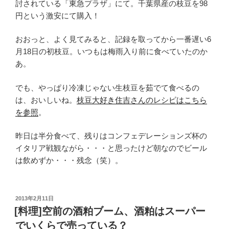
討されている「東急プラザ」にて。千葉県産の枝豆を98
円という激安にて購入！
おおっと、よく見てみると、記録を取ってから一番遅い6
月18日の初枝豆。いつもは梅雨入り前に食べていたのか
あ。
でも、やっぱり冷凍じゃない生枝豆を茹でて食べるの
は、おいしいね。
枝豆大好き住吉さんのレシピはこちら
を参照
。
昨日は半分食べて、残りはコンフェデレーションズ杯の
イタリア戦観ながら・・・と思ったけど朝なのでビール
は飲めずか・・・残念（笑）。
投
2013年2月11日
稿
[料理]空前の酒粕ブーム、酒粕はスーパー
日:
でいくらで売っている？