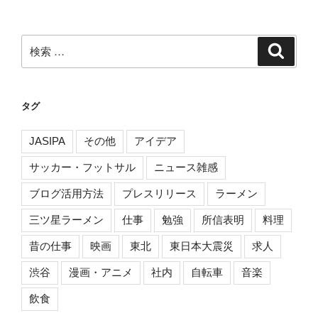
ペ
ナ
ー
ビ
ジ
検
検
ゲ
索
索:
ー
シ
タグ
ョ
ン
JASIPA
その他
アイデア
サッカー・フットサル
ニュース雑感
ブログ活用方法
プレスリリース
ラーメン
三ツ星ラーメン
仕事
勉強
所信表明
料理
昔の仕事
映画
東北
東日本大震災
求人
渋谷
漫画・アニメ
社内
自転車
音楽
飲食